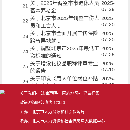
关于2025年调整本市退休人员
2025-
21
07-28
基本养老金...
关于北京市2025年调整工伤人
2025-
22
07-25
员和工亡人...
关于北京市全面开展工伤保险
2025-
23
07-25
跨省异地就...
关于调整北京市2025年最低工
2025-
24
07-25
资标准的通知
关于增设化妆品职称评审专业
2025-
25
07-10
的通告
关于印发《用人单位岗位补贴
2025-
26
06-18
和社会保险...
关于印发 《北京市<拖欠农民
2025-
关于我们
-
法律声明
-
网站地图
-
建议征集
27
04-23
工工资失信...
政策咨询服务热线 12333
关于发布2025年北京市城乡居
2025-
28
主办：北京市人力资源和社会保障局
03-28
民基本养老...
承办：北京市人力资源和社会保障局大数据中心
关于做好北京市建筑业工伤保
2025-
29
03-14