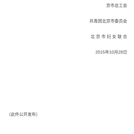
京市总工会
共青团北京市委员会
北 京 市 妇 女 联 合
2015
年
10
月
28
日
（此件公开发布）