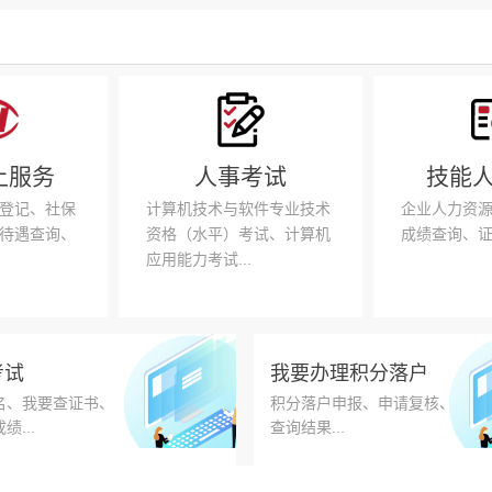
【公示公告】
关于北京市2026
【公示公告】
2026年北京市人
【公示公告】
关于2026年“数
【公示公告】
关于北京银行核心业
上服务
人事考试
技能
【公示公告】
北京市人力资源和社
登记、社保
计算机技术与软件专业技术
企业人力资
【公示公告】
“川妹子”进京就业
待遇查询、
资格（水平）考试、计算机
成绩查询、证书
【公示公告】
“深化交流 创新发
应用能力考试...
【公示公告】
2026年北京市人
【公示公告】
关于北京市2026
考试
我要办理积分落户
【公示公告】
2026年北京市人
名、我要查证书、
积分落户申报、申请复核、
绩...
查询结果...
【公示公告】
关于2026年“数
【公示公告】
关于北京银行核心业