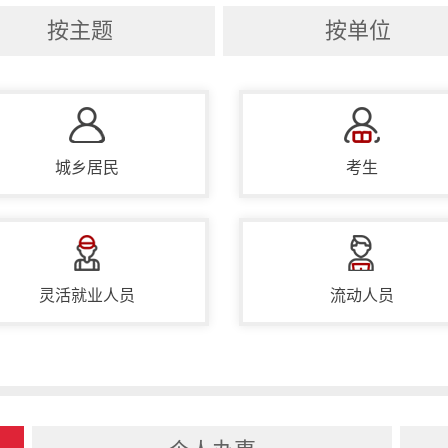
【公示公告】
北京市人力资源和社
按主题
按单位
【公示公告】
“川妹子”进京就业
【公示公告】
“深化交流 创新发
⋅ 2026年清理整顿人力资源市
城乡居民
⋅ 为全球减贫事业贡献中国方案
考生
⋅ 李强主持召开国务院常务会议研
⋅ 习近平就推动哲学社会科学高质
⋅ 构建“中美建设性战略稳定关系”
灵活就业人员
流动人员
⋅ 各地区各部门各单位扎实开展学
⋅ 在“五一”国际劳动节到来之际 
⋅ “学会通过网络走群众路线”