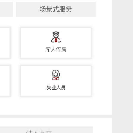
会保障局关于2026年积分落户公示及落户办理...
场景式服务
输入基地名单
展：区域中心公共就业服务方法、技术与案例...
场秩序专项行动顺利完成
军人/军属
究推进全国统一大市场建设有关工作审议通过...
量发展作出重要指示强调 加快构建中国哲学...
是最重要政治共识 ——中美元首会晤是一...
失业人员
习教育—— 直面问题抓整改 开门教育促实效...
习近平向全国广大劳动群众致以节日祝贺和...