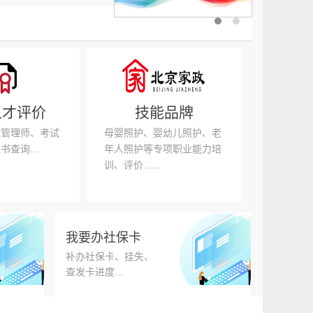
年全国杰出专业技术人才和中华技能大奖拟推荐人...
力资源和社会保障局所属事业单位招聘退役大学生...
据要素×”大赛新增人力资源赛道的公告
务系统升级期间社保卡相关业务办理方式临时...
人才评价
技能品牌
会保障局关于2026年积分落户公示及落户办理...
源管理师、考试
母婴照护、婴幼儿照护、老
输入基地名单
查询...
年人照护等专项职业能力培
展：区域中心公共就业服务方法、技术与案例...
训、评价......
力资源和社会保障局所属事业单位工作人员公开招...
年全国杰出专业技术人才和中华技能大奖拟推荐人...
我要办社保卡
力资源和社会保障局所属事业单位招聘退役大学生...
补办社保卡、挂失、
查发卡进度...
据要素×”大赛新增人力资源赛道的公告
务系统升级期间社保卡相关业务办理方式临时...