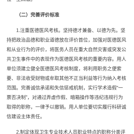
（二）完善评价标准
1.注重医德医风考核。坚持德才兼备、以德为先。坚
持把政治品德和职业道德放在评价首位，加强对医德医风
和从业行为的评价，将医务人员在重大自然灾害或突发公
共卫生事件中的表现作为医德医风考核的重要内容。用人
单位须建立健全医德医风考核制度，将利用职务之便索
要、非法收受财物或牟取其他不正当利益等行为纳入考核
范围。完善诚信承诺和失信惩戒机制，实行学术造假“一
票否决制”，对通过弄虚作假、暗箱操作等违纪违规行为
取得的职称，一律予以撤销。用人单位要切实履行科研诚
信建设主体责任。
2.制定体现卫生专业技术人员职业特点的职称分类评