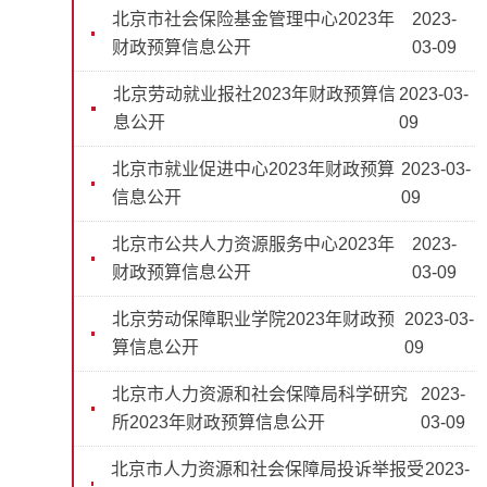
北京市社会保险基金管理中心2023年
2023-
财政预算信息公开
03-09
北京劳动就业报社2023年财政预算信
2023-03-
息公开
09
北京市就业促进中心2023年财政预算
2023-03-
信息公开
09
北京市公共人力资源服务中心2023年
2023-
财政预算信息公开
03-09
北京劳动保障职业学院2023年财政预
2023-03-
算信息公开
09
北京市人力资源和社会保障局科学研究
2023-
所2023年财政预算信息公开
03-09
北京市人力资源和社会保障局投诉举报受
2023-