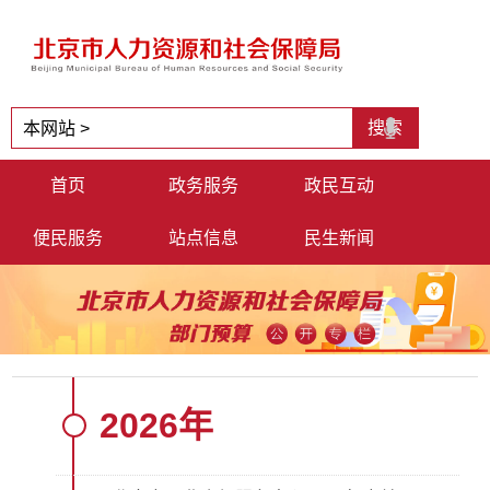
首页
政务服务
政民互动
便民服务
站点信息
民生新闻
2026年