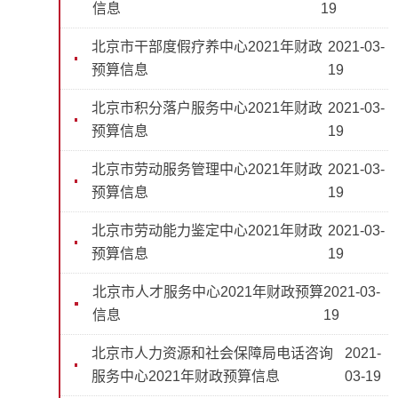
信息
19
北京市干部度假疗养中心2021年财政
2021-03-
预算信息
19
北京市积分落户服务中心2021年财政
2021-03-
预算信息
19
北京市劳动服务管理中心2021年财政
2021-03-
预算信息
19
北京市劳动能力鉴定中心2021年财政
2021-03-
预算信息
19
北京市人才服务中心2021年财政预算
2021-03-
信息
19
北京市人力资源和社会保障局电话咨询
2021-
服务中心2021年财政预算信息
03-19