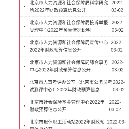
北京市人力资源和社会保障局科学研究
2022-
所2022年财政预算信息公开
03-02
北京市人力资源和社会保障局投诉举报
2022-
受理中心2022年预算情况说明
03-02
北京市人力资源和社会保障局宣传中心
2022-
2022年财政预算信息公开
03-02
北京市人力资源和社会保障局综合事务
2022-
中心2022年财政预算信息公开
03-02
北京市人事考评办公室（北京市公务员考
2022-
试测评中心）2022年财政预算信息
03-02
北京市社会保险基金管理中心2022年
2022-
财政预算信息公开
03-02
北京市退休职工活动站2022年财政预
2022-03-