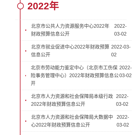
2022年
北京市公共人力资源服务中心2022年
2022-
财政预算信息公开
03-02
北京市就业促进中心2022年财政预算
2022-03-
信息公开
02
北京市劳动能力鉴定中心（北京市工伤保
2022-
险事务管理中心）2022年财政预算信息公
03-02
开
北京市人力资源和社会保障局本级行政
2022-
2022年财政预算信息公开
03-02
北京市人力资源和社会保障局大数据中
2022-
心2022年财政预算信息公开
03-02