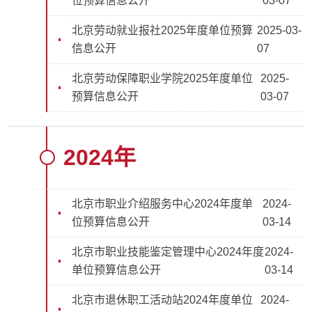
位预算信息公开
03-07
北京劳动就业报社2025年度单位预算
2025-03-
信息公开
07
北京劳动保障职业学院2025年度单位
2025-
预算信息公开
03-07
2024年
北京市职业介绍服务中心2024年度单
2024-
位预算信息公开
03-14
北京市职业技能鉴定管理中心2024年度
2024-
单位预算信息公开
03-14
北京市退休职工活动站2024年度单位
2024-