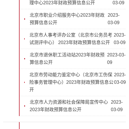
理中心2023年财政预算信息公开
03-09
北京市职业介绍服务中心2023年财政
2023-
预算信息公开
03-09
北京市人事考评办公室（北京市公务员考
2023-
试测评中心） 2023年财政预算信息公开
03-09
北京市退休职工活动站2023年财政预
2023-03-
算信息公开
09
北京市劳动能力鉴定中心（北京市工伤保
2023-
险事务管理中心）2023年财政预算信息公
03-09
开
北京市人力资源和社会保障局宣传中心
2023-
2023年财政预算信息公开
03-09