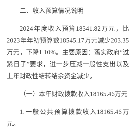
二、收入
预算
情况
说明
2024年度收入预算
18341.82
万元
，
比
2023年年初预算数
18545.17
万元
减少
203.35
万元，
下降
1.10
%。
主要原因：
落实政府
“过
紧日子”要求，进一步压减一般性支出以及
上年财政性结转结余资金减少
。
（一）
本年财政拨款
收入
18165.46
万元
1.
一般公共预算拨款收入
18165.46
万
元。