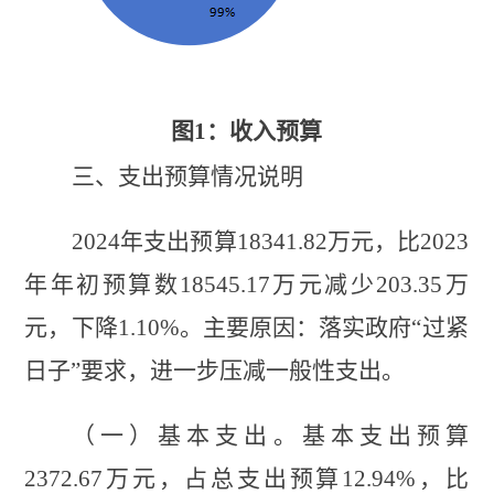
图
1：收入预算
三、
支出
预算
情况说明
2024年
支出预算
18341.82
万元，比
2023
年年初预算数
18545.17
万元
减少
203.35
万
元，
下降
1.10
%。
主要原因：
落实政府
“过紧
日子”要求，进一步压减一般性支出
。
（一）
基本
支出。
基本
支出预算
2372.67
万元，占总支出预算
12.94
%，比