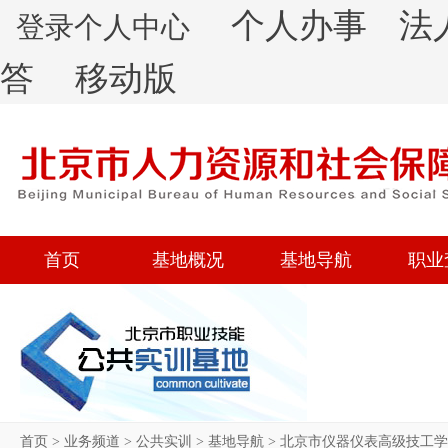
个人办事
法
登录个人中心
答
移动版
首页
基地概况
基地导航
职业
首页
>
业务频道
>
公共实训
>
基地导航
>
北京市仪器仪表高级技工学