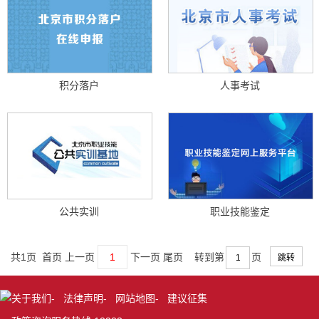
积分落户
人事考试
公共实训
职业技能鉴定
共1页 首页 上一页
1
下一页 尾页
转到第
页
关于我们
-
法律声明
-
网站地图
-
建议征集