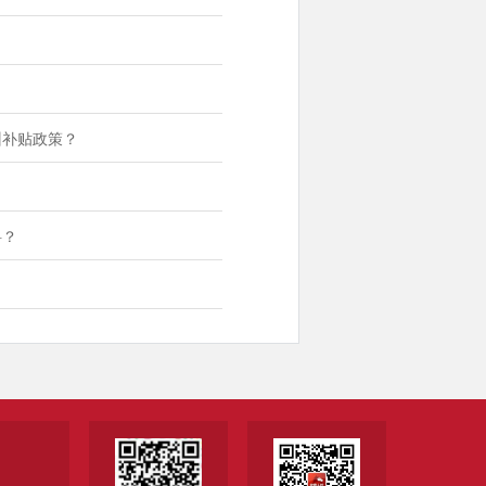
？
训补贴政策？
料？