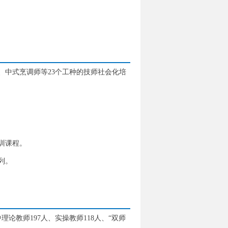
、中式烹调师等23个工种的技师社会化培
训课程。
列。
论教师197人、实操教师118人、“双师