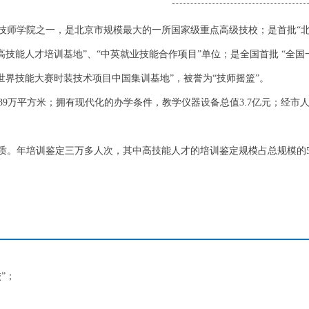
所技师学院之一，是北京市规模最大的一所国家级重点高级技校；是首批“北
高技能人才培训基地”、“中英就业技能合作项目”单位；是全国首批 “全国
世界技能大赛时装技术项目中国集训基地”，被誉为“技师摇篮”。
14.39万平方米；拥有现代化的办学条件，教学仪器设备总值3.7亿元；经
资质。年培训鉴定三万多人次，其中高技能人才的培训鉴定规模占总规模的
”；