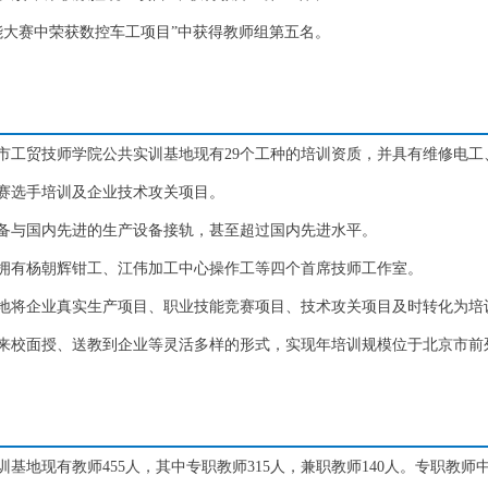
技能大赛中荣获数控车工项目”中获得教师组第五名。
市工贸技师学院公共实训基地现有29个工种的培训资质，并具有维修电工
赛选手培训及企业技术攻关项目。
备与国内先进的生产设备接轨，甚至超过国内先进水平。
拥有杨朝辉钳工、江伟加工中心操作工等四个首席技师工作室。
地将企业真实生产项目、职业技能竞赛项目、技术攻关项目及时转化为培
来校面授、送教到企业等灵活多样的形式，实现年培训规模位于北京市前
地现有教师455人，其中专职教师315人，兼职教师140人。专职教师中理