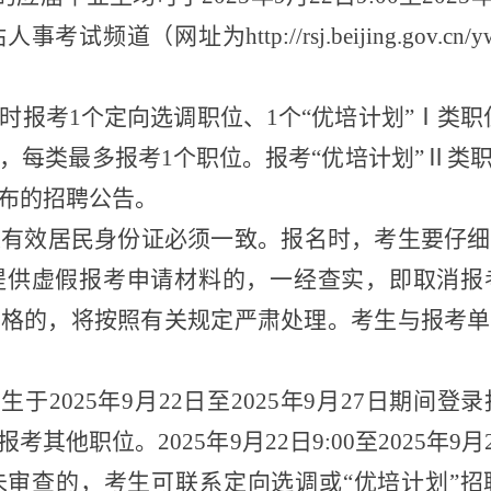
站人事考试频道（网址为
http://rsj.beijing.gov.cn/y
时
报考
1
个定向选调职位、
1
个
“
优培计划
”
Ⅰ
类职
，每类最多报考
1
个职位。报考
“
优培计划
”
Ⅱ类
布的招聘公告。
人有效居民身份证必须一致。
报名时，
考生
要仔细
提供虚假报考申请材料的，一经查实，即取消报
资格的，
将按照有关规定严肃处理
。
考生与报考单
考生
于
20
2
5
年
9
月
2
2
日
至
20
2
5
年
9
月
27
日期间登录
报考其他职位。
20
2
5
年
9
月
2
2
日
9:00
至
20
2
5
年
9
月
未审查的，
考生
可联系
定向
选调
或
“优培计划”招