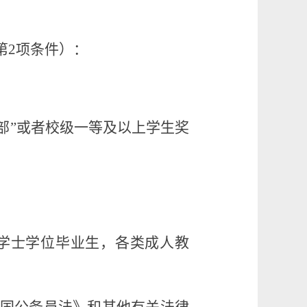
第
2
项条件
）
：
部
”
或者
校级
一等
及以上
学生奖
学士学位毕业生，各类成人教