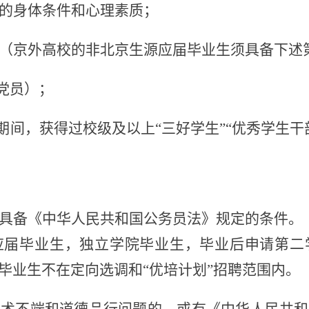
的身体条件和心理素质；
（
京外高校
的非北京生源应届毕业生须具备
下
述
党员）
；
期间，获得过校级
及
以上
“
三好学生
”“
优秀学生干
具备《中华人民共和国公务员法》规定的条件
。
应届毕业生，独立学院毕业生，毕业后申请第二
毕业生不在
定向
选调
和
“优培计划”招聘
范围内。