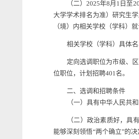
（二）
202
5
年
8
月
1
日至
2
大学学术排名为准）研究生学
（境）内相关学校（学科）就
相关学校（学科）具体名
定向
选调职位为市
级、
区
位职位，计划招聘
401
名。
二、
选调和招聘
条件
（一）
具有中华人民共和
（二）政治素质好，
具
能够
深刻领悟
“两个确立”的