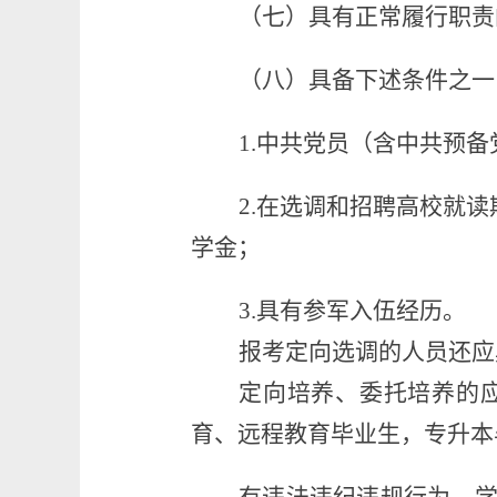
（
七
）
具有正常履行职责
（
八
）具备下述条件之一
1.
中共党员
（含中共预备
2.
在选调和招聘高校就读
学金；
3.
具有参军入伍经历。
报考
定向选调的
人员
还
应
定向培养、委托培养的
育、远程教育毕业生，专升本