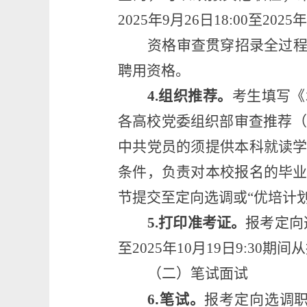
20
2
5
年
9
月
2
6
日
1
8
:00
至
20
2
5
年
资格
审查贯穿招录全过
聘用资格。
4
.
组织推荐。
考生
填写《
各高校党委组织部审查推荐
（
中共党员的须提供本科就读
条件，负责对本校报名的毕
节提交至
定向
选调
或
“优培计
5
.
打印准考证。
报考定向
至
202
5
年
10
月
19
日
9:30
期间从
（二）笔试面试
6
.
笔试。
报考定向
选调