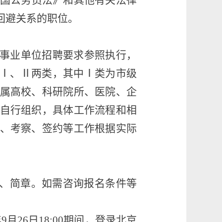
国公务员法》和其他有关法律
回避关系的职位。
企事业单位招聘要求参照执行，
为Ⅰ、Ⅱ两类，其中Ⅰ类为市级
属高校、科研院所、医院、企
自行组织，具体工作流程和相
、考察、签约等工作根据实际
、简章。如需咨询报名条件等
年
9
月
2
6
日
1
8
:00
期间
，
登录
北京