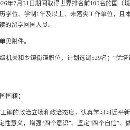
02
6
年
7
月
31
日期间取得世界排名前
100
名的国（
历学位、学制
1
年及以上、未落实工作单位，且本
读的留学回国人员。
单见附件。
级机关
和乡镇街道
职位
，
计划选调
5
29
名；
“优
国国籍；
有正确的政治立场和政治态度，
认真学习习近平新
决定性意义，增强“四个意识”、坚定“四个自信”、