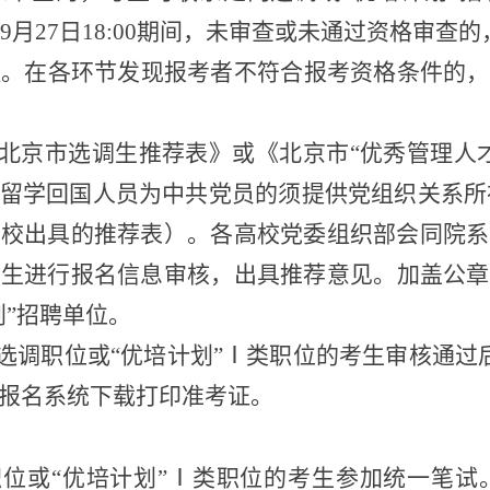
9
月
27
日
1
8
:00
期间，未审查或未通过资格审查的
程。在各环节发现报考者不符合报考资格条件的，
北京市选调生推荐表》
或
《北京市
“优秀管理人
留学回国人员为中共党员的须提供党组织关系所
学校出具的推荐表）
。各高校党委组织部会同院系
业生进行报名信息审核
，
出具推荐意见
。
加盖公章
划”招聘
单位。
选调
职位或
“优培计划”Ⅰ类职
位
的考生审核通过
报名系统下载打印准考证。
职位或
“优培计划”Ⅰ类职
位
的考生参加统一笔试