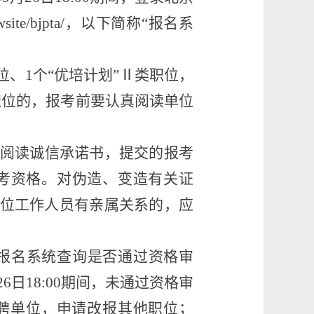
wsite/bjpta/
，以下简称
“
报名系
位、
1
个
“
优培计划
”
Ⅱ类职位，
职位的，报考前要认真阅读单位
阅读诚信承诺书，提交的报考
考资格。对伪造、变造有关证
位工作人员有亲属关系的，应
报名系统
查询是否通过资格审
2
6
日
1
8
:00
期间，未通过资格审
聘
单位，申请改报其他职位
；