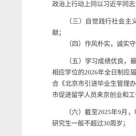
政治上行动上同以习近平同志
（
三
）
自觉践行社会主
献
；
（四
）
作风朴实，诚实守
（五
）
学习成绩优良，
相应学位的
202
6
年全日制应
合《北京市引进毕业生管理
市促进留学人员来京创业和工
（
六
）截至
20
2
5
年
9
月，
研究生一般不超过
30
周岁；