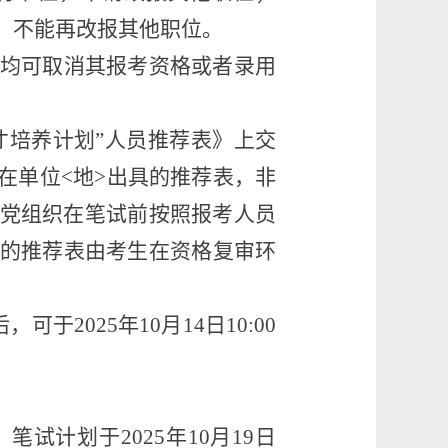
，不能再改报其他职位。
均可取消其报考资格或者录用
才培养计划”人员
推荐表》上交
在单位
<
地
>
出具的推荐表，非
党组织
在笔试前
按照
报考人员
的推荐表
由
考生
在资格复审环
后，可于
202
5
年
10
月
1
4
日
10:00
。
笔试计划于
20
2
5
年
10
月
19
日