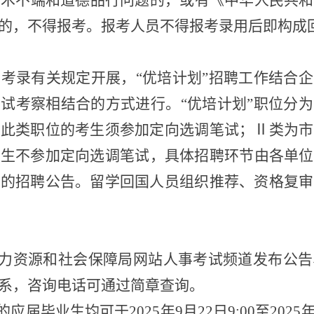
学术不端和道德品行问题的，
或有《中华人民共和
的，不得报考。报考人员不得报考录用后即构成
员
考录
有关规定开展，
“优培计划”招聘工作结合
考试考察相结合的方式进行。
“优培计划”职位分
考此类职位的考生须参加定向选调笔试；Ⅱ类为市
考生不参加定向选调笔试，
具体招聘
环节由各单位
布的招聘公告。留学回国人员组织推荐、资格复审
力资源和社会保障局网站人事考试频道
发布公告
系，咨询电话可通过简章查询。
的应届毕业生均可于
20
2
5
年
9
月
2
2
日
9:00
至
20
2
5