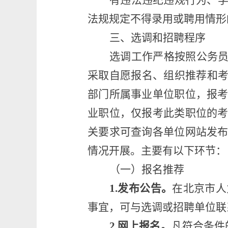
有违法违纪违规行为、
法规规定不得录用
或聘用
情形
三、
选调和招聘
程序
选调工作严格按照公务
采取自愿报名、组织推荐和
部门所属事业单位职位，报
业职位，
仅报考此类职位的
关要求可查询各单位网站发
情况开展。
主要有以下环节
：
（一）报名推荐
1.
发布公告。
在
北京市人
事宜，
可
与选调
或招聘
单位联
2.
网上报名。
凡符合条件