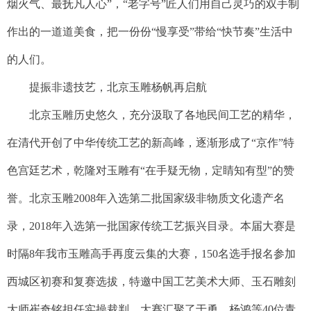
烟火气、最抚凡人心”，“老字号”匠人们用自己灵巧的双手制
作出的一道道美食，把一份份“慢享受”带给“快节奏”生活中
的人们。
提振非遗技艺，北京玉雕杨帆再启航
北京玉雕历史悠久，充分汲取了各地民间工艺的精华，
在清代开创了中华传统工艺的新高峰，逐渐形成了“京作”特
色宫廷艺术，乾隆对玉雕有“在手疑无物，定睛知有型”的赞
誉。北京玉雕2008年入选第二批国家级非物质文化遗产名
录，2018年入选第一批国家传统工艺振兴目录。本届大赛是
时隔8年我市玉雕高手再度云集的大赛，150名选手报名参加
西城区初赛和复赛选拔，特邀中国工艺美术大师、玉石雕刻
大师崔奇铭担任实操裁判，大赛汇聚了于勇、杨鸿等40位青