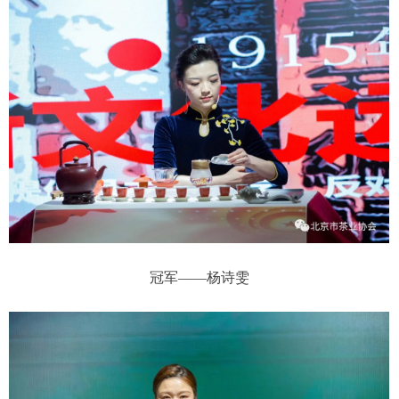
冠军——杨诗雯