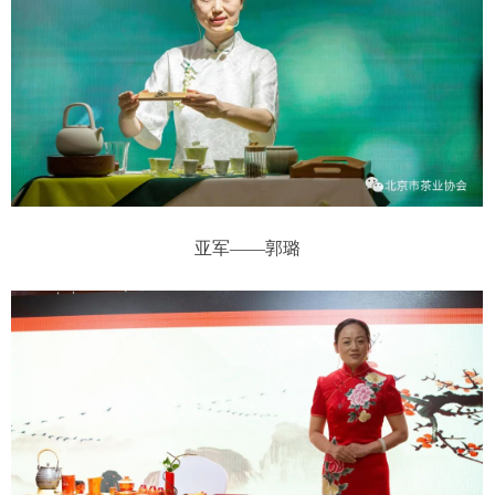
亚军——郭璐