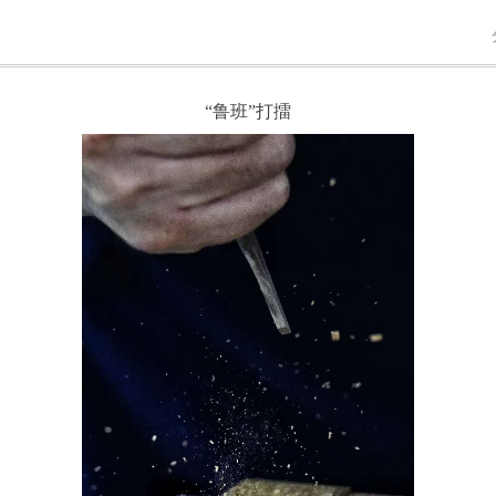
“鲁班”打擂