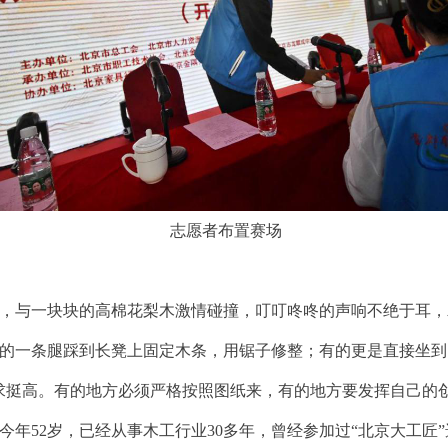
志愿者布置赛场
，与一块块的高棉花梨木激情碰撞，叮叮咚咚的声响不绝于耳，
的一条腿踩到长凳上固定木条，用锯子修整；有的更是直接坐到
求挺高。有的地方必须严格按照图纸来，有的地方要发挥自己的
年52岁，已经从事木工行业30多年，曾经参加过“北京大工匠”