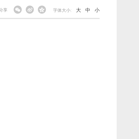
大
中
小
分享
字体大小: