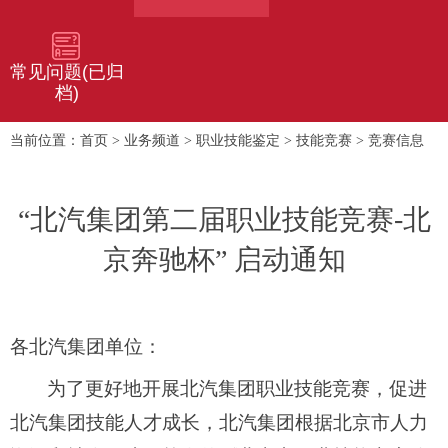
常见问题(已归
档)
首页
业务频道
职业技能鉴定
技能竞赛
竞赛信息
当前位置：
>
>
>
>
“北汽集团第二届职业技能竞赛-北
京奔驰杯” 启动通知
各北汽集团单位：
为了更好地开展北汽集团职业技能竞赛，促进
北汽集团技能人才成长，北汽集团根据北京市人力