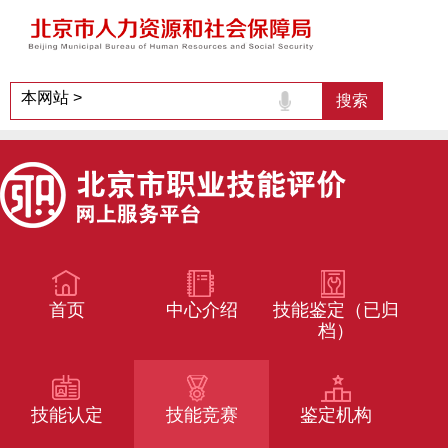
首页
中心介绍
技能鉴定（已归
档）
技能认定
技能竞赛
鉴定机构