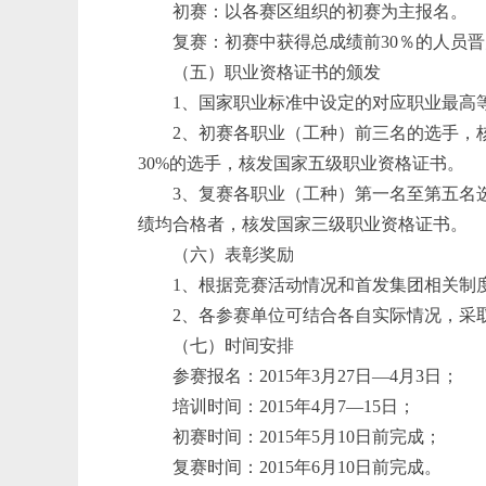
初赛：以各赛区组织的初赛为主报名。
复赛：初赛中获得总成绩前30％的人员
（五）职业资格证书的颁发
1、国家职业标准中设定的对应职业最高
2、初赛各职业（工种）前三名的选手，
30%的选手，核发国家五级职业资格证书。
3、复赛各职业（工种）第一名至第五名
绩均合格者，核发国家三级职业资格证书。
（六）表彰奖励
1、根据竞赛活动情况和首发集团相关制
2、各参赛单位可结合各自实际情况，采
（七）时间安排
参赛报名：2015年3月27日—4月3日；
培训时间：2015年4月7—15日；
初赛时间：2015年5月10日前完成；
复赛时间：2015年6月10日前完成。