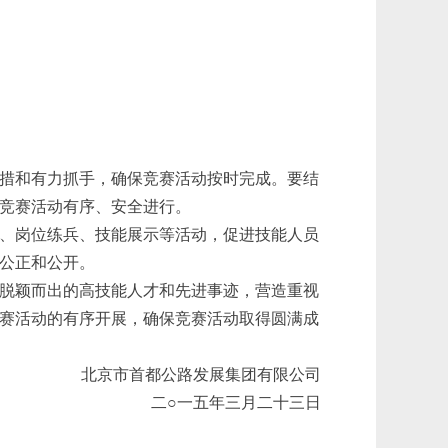
措和有力抓手，确保竞赛活动按时完成。要结
竞赛活动有序、安全进行。
、岗位练兵、技能展示等活动，促进技能人员
公正和公开。
脱颖而出的高技能人才和先进事迹，营造重视
赛活动的有序开展，确保竞赛活动取得圆满成
北京市首都公路发展集团有限公司
二○一五年三月二十三日