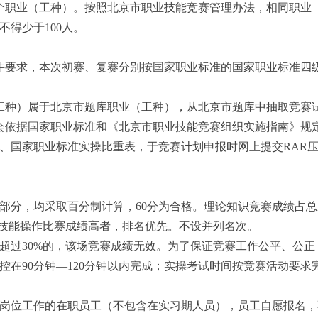
个职业（工种）。按照北京市职业技能竞赛管理办法，相同职业
不得少于100人。
件要求，本次初赛、复赛分别按国家职业标准的国家职业标准四
工种）属于北京市题库职业（工种），从北京市题库中抽取竞赛
会依据国家职业标准和《北京市职业技能竞赛组织实施指南》规
、国家职业标准实操比重表，于竞赛计划申报时网上提交RAR
部分，均采取百分制计算，60分为合格。理论知识竞赛成绩占总
，技能操作比赛成绩高者，排名优先。不设并列名次。
超过30%的，该场竞赛成绩无效。为了保证竞赛工作公平、公
在90分钟—120分钟以内完成；实操考试时间按竞赛活动要求
岗位工作的在职员工（不包含在实习期人员），员工自愿报名，