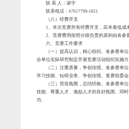
联 系 人：谢宇
联系电话：67617799-1821
（八）经费开支
1、本次竞赛所有经费开支，应本着低成
2、竞赛费用按照分级负责的原则由各参
六、竞赛工作要求
（一）提高认识，精心组织。各参赛单位
合单位实际研究制定开展竞赛活动组织实施方
（二）注重质量，争创佳绩。各参赛单位
学习技能、钻研业务、争创佳绩。复赛组委会
（三）营造氛围，总结经验。各参赛单位
技能、尊重人才、激励人才的良好氛围。同时
功。