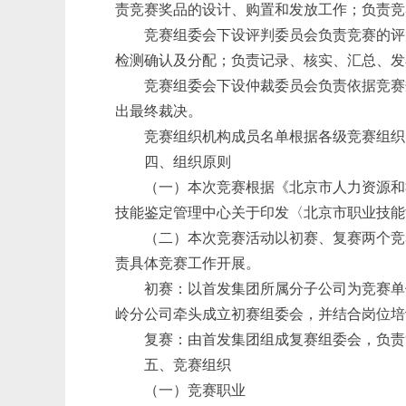
责竞赛奖品的设计、购置和发放工作；负责竞
竞赛组委会下设评判委员会负责竞赛的评
检测确认及分配；负责记录、核实、汇总、发
竞赛组委会下设仲裁委员会负责依据竞赛
出最终裁决。
竞赛组织机构成员名单根据各级竞赛组织
四、组织原则
（一）本次竞赛根据《北京市人力资源和社
技能鉴定管理中心关于印发〈北京市职业技能竞
（二）本次竞赛活动以初赛、复赛两个竞
责具体竞赛工作开展。
初赛：以首发集团所属分子公司为竞赛单
岭分公司牵头成立初赛组委会，并结合岗位培
复赛：由首发集团组成复赛组委会，负责
五、竞赛组织
（一）竞赛职业