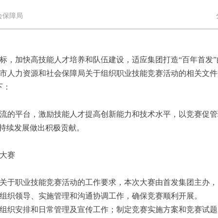
社会保障局
标，加快高技能人才培养和队伍建设，适应集团打造“百年首发
市人力资源和社会保障局关于组织职业技能竞赛活动的相关文件规
下：
流的平台，激励技能人才提高创新能力和技术水平，以竞赛促管
可持续发展做出积极贡献。
能大赛
关于职业技能竞赛活动的工作要求，本次大赛由首发集团主办，
组织领导、实施管理和沟通协调工作，确保竞赛顺利开展。
组织安排和日常管理及宣传工作；制定竞赛实施方案和竞赛试题