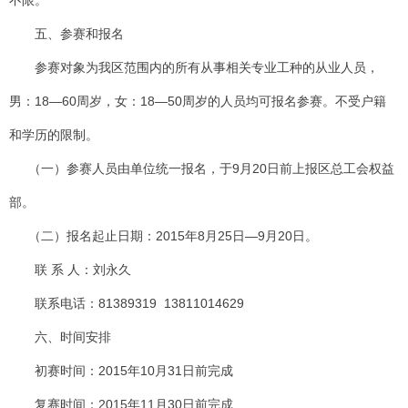
不限。
五、参赛和报名
参赛对象为我区范围内的所有从事相关专业工种的从业人员，
男：
18—60
周岁，女：
18—50
周岁的人员均可报名参赛。不受户籍
和学历的限制。
（一）参赛人员由单位统一报名，于
9
月
20
日前上报区总工会权益
部。
（二）报名起止日期：
2015
年
8
月
25
日
—9
月20
日
。
联 系 人：刘永久
联系电话：
81389319
13811014629
六、时间安排
初赛时间：
2015
年
10
月
31
日前完成
复赛时间：
2015
年
11
月
30
日前完成