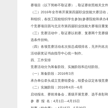
赛项目（以下简称不取证赛），取证赛依照相关文
2016
（二）
年全市将开展第四届职业技能大赛活动
(
和组织，各技工院校组织学生参加
参赛院校和承办
个竞赛项目因与北京市第四届职业技能大赛项目重
（三）竞赛活动中，取证赛以初赛、复赛两个竞赛
选条件挂钩。
（四）各项竞赛活动名次按总成绩排名，无并列名
活动获奖证书由指导中心统一制作。
四、工作安排
竞赛活动分为筹备阶段、实施阶段和总结阶段。
2016
3
（一）筹备阶段：
年
月
承办单位牵头成立竞赛组委会，组委会议定各项竞
2016
4
6
（二）实施阶段：
年
月—
月
启动报名、赛前准备会，逐级开展竞赛、选手表彰
4
1
4
15
参
赛
报
名：
月
日
—
月
日