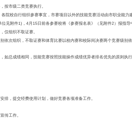
件，按市级二类竞赛执行。
，各院校自行组织参赛事宜，市赛项目以外的技能竞赛活动由市职业能力建
1)
4
15
2
单位见附件
，
月
日前
各参赛校将《参赛报名表》（见附件
）报指导
复，仅组织不取证赛。
级别依次组织，不取证赛和体育比赛以校内赛和校际间决赛两个竞赛级别
次，如总成绩相同，技能竞赛按照技能操作成绩优异者排名优先的原则执
赛安排，提交经费使用计划，做好竞赛各项准备工作。
和宣传工作。