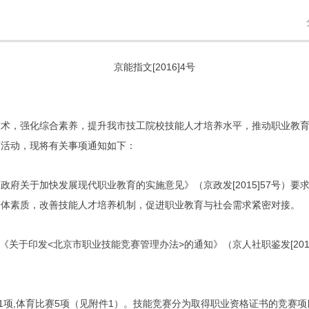
京能指文
[2016]4
号
技术，强化综合素养，提升我市技工院校技能人才培养水平，推动职业教
赛活动，现将有关事项通知如下：
[2015]57
民政府关于加快发展现代职业教育的实施意见》（京政发
号）要
身体素质，改善技能人才培养机制，促进职业教育与社会需求紧密对接。
<
>
[20
照《关于印发
北京市职业技能竞赛管理办法
的通知》（京人社职鉴发
。
1
,
5
1
项
体育比赛
项（见附件
）。技能竞赛分为取得职业资格证书的竞赛项