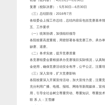
4
15
5
30
初赛（校内赛）：
月
日
—
月
日
5
30
6
30
复赛（校际决赛）：
月
日
—
月
日
2016
7
（三）总结阶段：
年
月
各组委会上报工作总结，总结内容应包括竞赛基本
五、工作要求
（一）统筹协调，加强组织领导
各院校要高度重视，周密部署各项竞赛工作。承办
缺赛、退赛。
（二）务求实效，提升竞赛质量
各竞赛组委会要根据承办竞赛项目实际情况，认真
金使用，确保竞赛活动安全有序，公平公正。注重
（三）深入宣传，扩大竞赛影响
各院校要深入开展宣传活动，加大宣传力度，注重
充分利用广播、电视、报纸、网络等新闻媒体，宣
用，引导全社会树立尊重劳动、尊重知识、尊重技
联
系
人：王雪娜