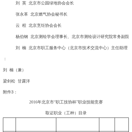
刘
英
北京市公园绿地协会会长
张永革
北京燃气协会秘书长
云
程
北京烹饪协会会长
杨伯钢
北京测绘学会理事长、北京市测绘设计研究院常务副院
刘
楠
北京市职工服务中心（北京市技术交流中心）主任助理
：
刘
楠（兼）
梁剑松
甘露洋
附件3：
2016
年北京市“职工技协杯”职业技能竞赛
取证职业（工种）目录