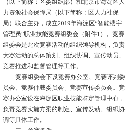
（以下简称：区委组织部）和北京市海淀区人
力资源社会保障局（以下简称：区人力社保
局）联合主办，成立2019年海淀区“智能楼宇
管理员”职业技能竞赛组委会（附件1）。竞赛
组委会是此次竞赛活动的组织领导机构，负责
大赛活动的总体策划、组织协调、宣传动员、
竞赛推进和监督管理等工作。
竞赛组委会下设竞赛办公室、竞赛评判委
员会、竞赛仲裁委员会、竞赛宣传委员会。竞
赛办公室设在海淀区职业技能鉴定管理中心，
负责竞赛实施方案的制定、宣传发动、组织协
调等具体工作。