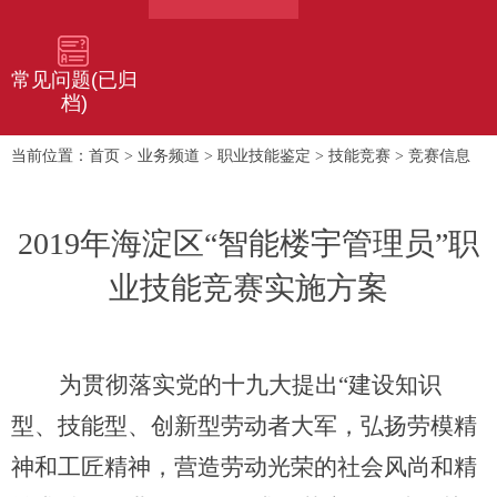
常见问题(已归
档)
首页
业务频道
职业技能鉴定
技能竞赛
竞赛信息
当前位置：
>
>
>
>
2019年海淀区“智能楼宇管理员”职
业技能竞赛实施方案
为贯彻落实党的十九大提出“建设知识
型、技能型、创新型劳动者大军，弘扬劳模精
神和工匠精神，营造劳动光荣的社会风尚和精