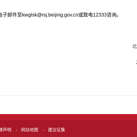
wglsk@rsj.beijing.gov.cn或致电12333咨询。
律声明
网站地图
建议征集
-
-