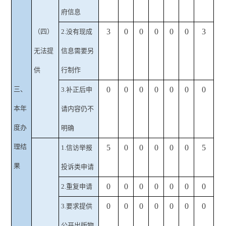
府信息
3
0
0
0
0
0
3
（四）
2.没有现成
无法提
信息需要另
供
行制作
三、
0
0
0
0
0
0
0
3.补正后申
本年
请内容仍不
度办
明确
理结
5
0
0
0
0
0
5
1.信访举报
果
投诉类申请
0
0
0
0
0
0
0
2.重复申请
0
0
0
0
0
0
0
3.要求提供
公开出版物