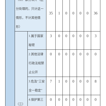
分处理的，只计这一
35
1
0
0
0
0
36
情形，不计其他情
形）
3
0
0
0
0
0
3
1.属于国家
秘密
0
0
0
0
0
0
0
2.其他法律
行政法规禁
止公开
7
1
0
0
0
0
8
3.危及“三安
全一稳定”
0
0
0
0
0
0
0
4.保护第三
（三）