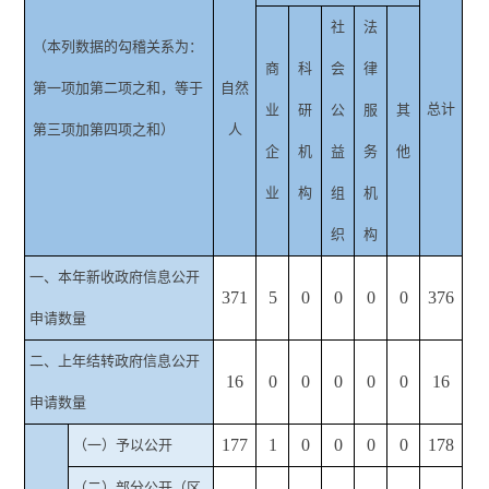
社
法
（本列数据的勾稽关系为：
商
科
会
律
第一项加第二项之和，等于
自然
总计
业
研
公
服
其
第三项加第四项之和）
人
企
机
益
务
他
业
构
组
机
织
构
一、本年新收政府信息公开
371
5
0
0
0
0
376
申请数量
二、上年结转政府信息公开
16
0
0
0
0
0
16
申请数量
177
1
0
0
0
0
178
（一）予以公开
（二）部分公开
（区