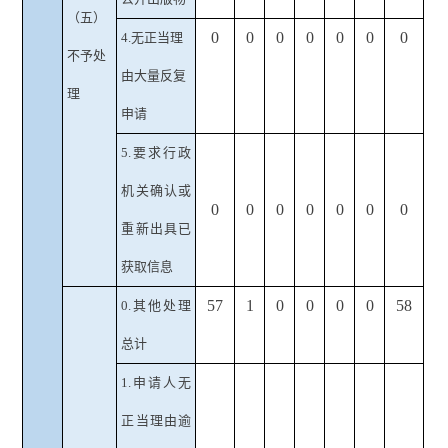
（五）
0
0
0
0
0
0
0
4.无正当理
不予处
由大量反复
理
申请
5.要求行政
机关确认或
0
0
0
0
0
0
0
重新出具已
获取信息
57
1
0
0
0
0
58
0.其他处理
总计
1.
申请人无
正当理由逾