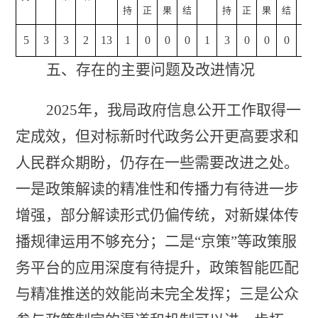
持
正
果
结
持
正
果
结
5
3
3
2
13
1
0
0
0
1
3
0
0
0
3
五、存在的主要问题及改进情况
2025年，我局政府信息公开工作取得一
定成效，但对标新时代政务公开更高要求和
人民群众期盼，仍存在一些需要改进之处
。
一是政策解读的精准性和传播力有待进一步
增强，部分解读形式仍偏传统，对新媒体传
播规律运用不够充分；二是
“京策”等政策服
务平台的应用深度有待提升，政策智能匹配
与精准推送的效能尚未完全发挥；三是公众