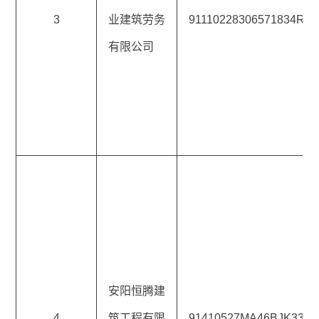
3
业建筑劳务
91110228306571834R
有限公司
安阳恒腾建
4
筑工程有限
91410527MA46BJK33B