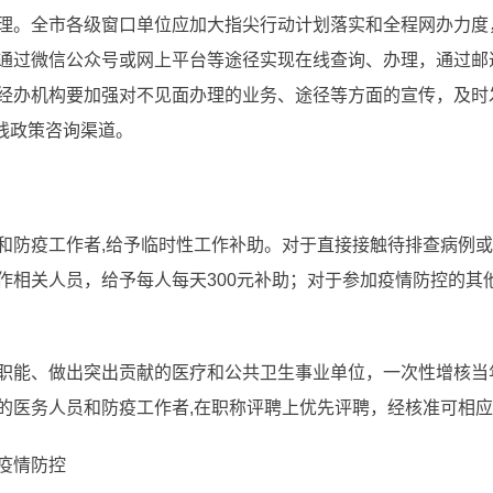
理。全市各级窗口单位应加大指尖行动计划落实和全程网办力度
通过微信公众号或网上平台等途径实现在线查询、办理，通过邮
经办机构要加强对不见面办理的业务、途径等方面的宣传，及时
热线政策咨询渠道。
和防疫工作者,给予临时性工作补助。对于直接接触待排查病例
作相关人员，给予每人每天300元补助；对于参加疫情防控的其
职能、做出突出贡献的医疗和公共卫生事业单位，一次性增核当
的医务人员和防疫工作者,在职称评聘上优先评聘，经核准可相
疫情防控