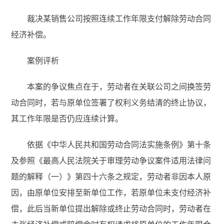
裁决某销售公司按照连续工作年限支付解除劳动合同
经济补偿。
案例评析
本案的争议焦点在于，劳动者在关联公司之间换签劳
动合同时，若与原单位签署了权利义务结清的终止协议，
其工作年限是否仍应连续计算。
依据《中华人民共和国劳动合同法实施条例》第十条
及参照《最高人民法院关于审理劳动争议案件适用法律问
题的解释（一）》第四十六条之规定，劳动者非因本人原
因，由原单位安排至新单位工作，若原单位未支付经济补
偿，此后当新单位提出解除或终止劳动合同时，劳动者在