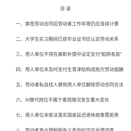
目 录
一、换签劳动合同后劳动者工作年限仍应连续计算
二、大学生实习期间已获毕业证书应认定劳动关系
三、用人单位不得在离职补偿中设定支付“陷阱条款”
四、用人单位未及时支付生育津贴构成拖欠劳动报酬
五、劳动者私自找人替岗用人单位解除劳动合同合法
六、AI替代岗位不属于客观情况发生重大变化
七、用人单位未依法落实国家延迟退休政策需担责
八、劳动者竞业限制报告义务的约定应合理适度