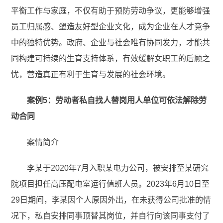
平衡工作与家庭，不仅有助于预防劳动争议，更能够增强
员工归属感、塑造友好型企业文化，成为企业在人才竞争
中的独特优势。政府、企业与社会唯有协同发力，才能共
同构建可持续的生育支持体系，有效缓解女职工的后顾之
忧，营造真正有利于生育与发展的社会环境。
案例5：劳动者私自找人替岗用人单位可依法解除劳
动合同
案情简介
李某于2020年7月入职某电力公司，被安排至某研究
院项目担任高压配电室运行值班人员。2023年6月10日至
29日期间，李某因个人原因外出，在未获得公司批准的情
况下，私自安排同事顶替其岗位，并自行向该同事支付了