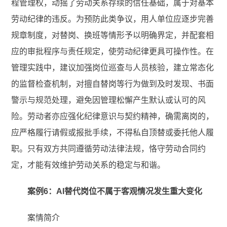
程管理权，动摇了劳动关系存续的信任基础，属于对基本
劳动纪律的违反。为预防此类争议，用人单位应逐步完善
规章制度，对替岗、换班等情形予以明确界定，并配套相
应的审批程序与责任规定，使劳动纪律更具可操作性。在
管理实践中，建议加强岗位巡查与人员核验，建立常态化
的监督检查机制，对擅自替岗等行为做到及时发现、书面
警示与规范处理，避免因管理松懈产生默认或认可的风
险。劳动者亦应强化纪律意识与契约精神，确需离岗的，
应严格履行请假或报批手续，不得私自顶替或委托他人履
职。只有双方共同遵循劳动法律法规，恪守劳动合同约
定，才能有效维护劳动关系的稳定与和谐。
案例6：AI替代岗位不属于客观情况发生重大变化
案情简介