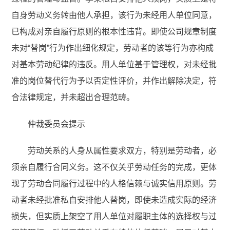
自身劳动义务转由他人承担，该行为未经用人单位同意，
已构成对亲自履行原则的根本性违背。即使公司规章制度
未对“替岗”行为作出细化规定，劳动者的该等行为亦构成
对基本劳动纪律的违反。用人单位基于管理权，对未经批
准的岗位替代行为予以否定性评价，并作出解除决定，符
合法律规定，并未超出合理范畴。
仲裁委员会提示
劳动关系的人身从属性要求双方，特别是劳动者，必
须亲自履行合同义务。这不仅关乎劳动任务的完成，更体
现了劳动合同履行过程中的人格信赖与诚实信用原则。劳
动者未经批准私自安排他人替岗，即使未造成实际的经济
损失，但实质上架空了用人单位对履职主体的选择权与过