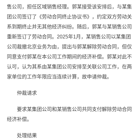
售公司，担任区域销售经理。郭某接受该安排后，与某集
团公司签订了《劳动合同终止协议书》，约定双方劳动关
系到期终止并无其他经济纠纷。随后，郭某与某销售公司
重新签订了劳动合同。2025年1月，某销售公司以某集团
公司裁撤北京业务为由，提出与郭某解除劳动合同，但仅
同意支付郭某在本公司工作期间的经济补偿。郭某对此不
认可，认为其系由某集团公司安排至关联公司工作，在两
家单位的工作年限应当连续计算，故申请仲裁。
仲裁请求
要求某集团公司和某销售公司共同支付解除劳动合同
经济补偿。
处理结果