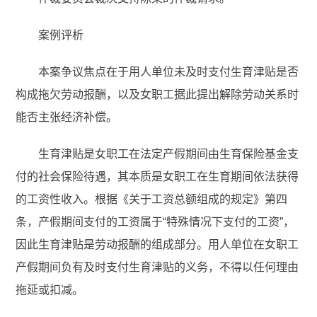
案例评析
本案争议焦点在于用人单位未及时支付生育津贴是否
构成拖欠劳动报酬，以及女职工据此提出解除劳动关系时
能否主张经济补偿。
生育津贴是女职工在法定产假期间由生育保险基金支
付的社会保险待遇，其本质是女职工在生育期间依法获得
的工资性收入。根据《关于工资总额组成的规定》第四
条，产假期间支付的工资属于“特殊情况下支付的工资”，
因此生育津贴是劳动报酬的组成部分。用人单位在女职工
产假期间负有及时支付生育津贴的义务，不得以任何理由
拖延或扣减。