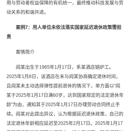
用与劳动者权益保障的有机统一，最终推动科技发展与劳
动关系的和谐共进。
案例7：用人单位未依法落实国家延迟退休政策需担
责
案情简介
阎某出生于1965年1月17日，系某酒店锅炉工。
2025年1月8日，该酒店在未与阎某协商确定退休时间，
且阎某未主动选择弹性提前退休的情况下，单方面以“阎
某于2025年1月17日满60岁，达到国家规定的法定退休年
龄”为由，通知其于2025年1月17日办理劳动合同终止手
续。阎某对此提出异议，认为根据延迟退休政策，自己的
法定退休年龄相应延迟至2025年2月17日。2025年1月17