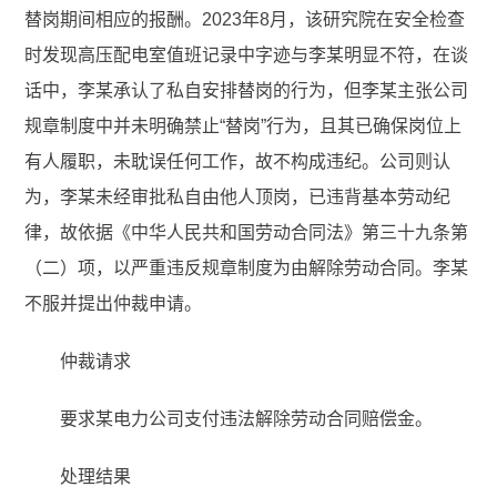
替岗期间相应的报酬。2023年8月，该研究院在安全检查
时发现高压配电室值班记录中字迹与李某明显不符，在谈
话中，李某承认了私自安排替岗的行为，但李某主张公司
规章制度中并未明确禁止“替岗”行为，且其已确保岗位上
有人履职，未耽误任何工作，故不构成违纪。公司则认
为，李某未经审批私自由他人顶岗，已违背基本劳动纪
律，故依据《中华人民共和国劳动合同法》第三十九条第
（二）项，以严重违反规章制度为由解除劳动合同。李某
不服并提出仲裁申请。
仲裁请求
要求某电力公司支付违法解除劳动合同赔偿金。
处理结果