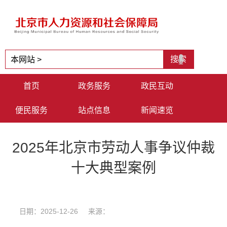
首页
政务服务
政民互动
便民服务
站点信息
新闻速览
2025年北京市劳动人事争议仲裁
十大典型案例
日期：2025-12-26 来源：