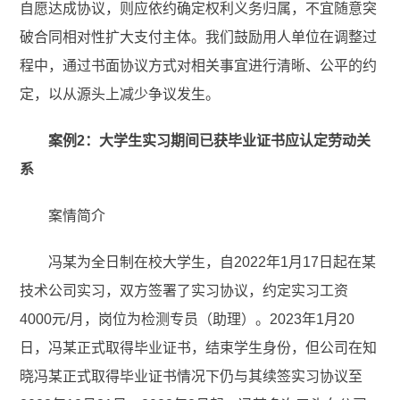
自愿达成协议，则应依约确定权利义务归属，不宜随意突
破合同相对性扩大支付主体。我们鼓励用人单位在调整过
程中，通过书面协议方式对相关事宜进行清晰、公平的约
定，以从源头上减少争议发生。
案例2：大学生实习期间已获毕业证书应认定劳动关
系
案情简介
冯某为全日制在校大学生，自2022年1月17日起在某
技术公司实习，双方签署了实习协议，约定实习工资
4000元/月，岗位为检测专员（助理）。2023年1月20
日，冯某正式取得毕业证书，结束学生身份，但公司在知
晓冯某正式取得毕业证书情况下仍与其续签实习协议至