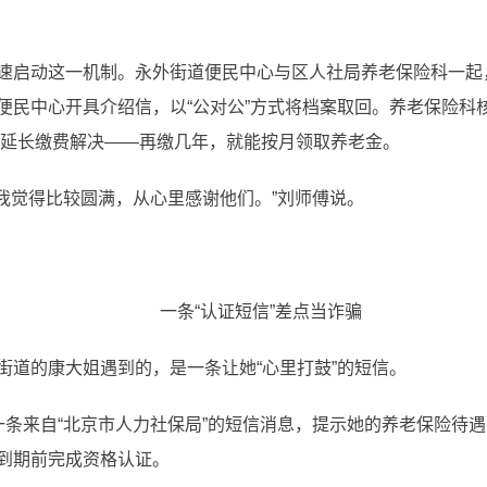
启动这一机制。永外街道便民中心与区人社局养老保险科一起
便民中心开具介绍信，以“公对公”方式将档案取回。养老保险科
过延长缴费解决——再缴几年，就能按月领取养老金。
觉得比较圆满，从心里感谢他们。”刘师傅说。
一条“认证短信”差点当诈骗
道的康大姐遇到的，是一条让她“心里打鼓”的短信。
来自“北京市人力社保局”的短信消息，提示她的养老保险待遇资
到期前完成资格认证。