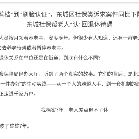
着档”到“刷脸认证”，东城区社保类诉求案件同比下降2
东城社保帮老人“认”回退休待遇
员按月领着养老金，安度晚年。但很少有人知道，还有一群老
失去养老待遇或者暂停养老金。
休关系在单位还是在街道，到底有什么不同？
保障局经办大厅，听到了两个真实的故事。它们的背后，是北
一件办好”的生动实践——从一个人的难题入手，到一套机制的建
真正走进千家万户。
找档案7年 老人差点退不了休
波了整整7年。