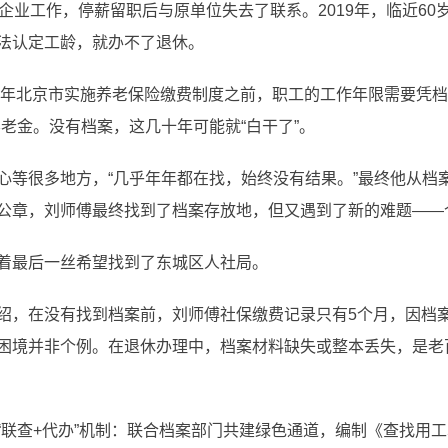
业工作，停薪留职后与原单位失去了联系。2019年，临近60
法认定工龄，就办不了退休。
年北京市实施养老保险缴费制度之前，职工的工作年限需要凭档
老金。没有档案，这几十年可能就“白干了”。
很多地方，“几乎年年都在找，始终没有结果。”最终他从档
公章，刘师傅最终找到了档案存放地，但又遇到了新的难题——
最后一丝希望找到了东城区人社局。
，在没有找到档案前，刘师傅社保缴费记录只有5个月，因档案
困境并非个例。在退休办理中，档案材料缺失或整本丢失，是老
查+代办”机制：联合档案部门共建绿色通道，编制《查找用工单