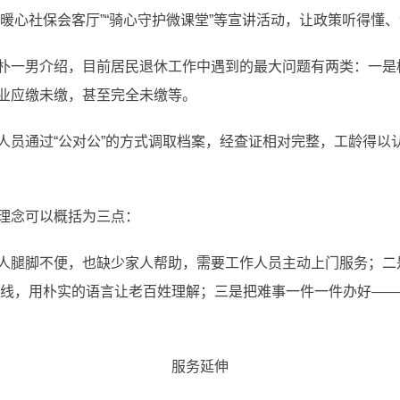
展“暖心社保会客厅”“骑心守护微课堂”等宣讲活动，让政策听得懂
一男介绍，目前居民退休工作中遇到的最大问题有两类：一是
业应缴未缴，甚至完全未缴等。
通过“公对公”的方式调取档案，经查证相对完整，工龄得以
理念可以概括为三点：
腿脚不便，也缺少家人帮助，需要工作人员主动上门服务；二
条主线，用朴实的语言让老百姓理解；三是把难事一件一件办好—
服务延伸