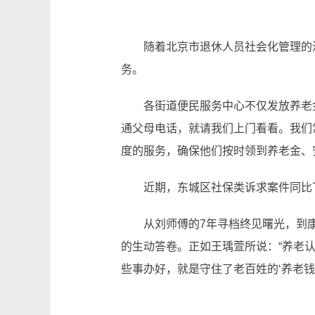
随着北京市退休人员社会化管理的深
务。
各街道便民服务中心不仅发放养老金
通父母电话，就请我们上门看看。我们
度的服务，确保他们按时领到养老金、
近期，东城区社保类诉求案件同比下降
从刘师傅的7年寻档终见曙光，到康大
的生动答卷。正如王瑀萱所说：“养老
些事办好，就是守住了老百姓的‘养老钱’