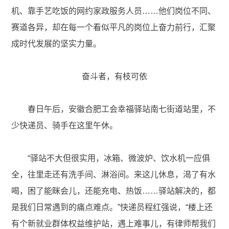
机、靠手艺吃饭的网约家政服务人员……他们岗位不同、
赛道各异，却在每一个看似平凡的岗位上奋力前行，汇聚
成时代发展的坚实力量。
奋斗者，有枝可依
春日午后，安徽合肥工会幸福驿站南七街道站里，不
少快递员、骑手在这里午休。
“驿站不大但很实用，冰箱、微波炉、饮水机一应俱
全，往里走还有洗手间、淋浴间。来这儿休息，渴了有水
喝，困了能眯会儿，还能充电、热饭……驿站解决的，都
是我们日常遇到的痛点难点。”快递员程红强说，“楼上还
有个新就业群体权益维护站，遇上难事儿，有律师帮我们