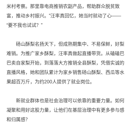
米村考察。那里靠电商推销农副产品，帮助群众脱贫致
富，推动乡村振兴。”汪率真回忆，她当时就动了心——
“要不我也试试？”
砀山酥梨名扬天下，但成熟期集中、不易保鲜，好梨
难销。为推广家乡酥梨，汪率真做起直播带货。从磕磕巴
巴卖自家梨开始，到落落大方推销全县酥梨，凭借实诚的
直播风格，她和团队累计为家乡销售砀山酥梨、西瓜等水
果超百万斤，为约200人提供了就业岗位。
新就业群体也是社会治理可以依靠的重要力量。如何
凝聚和用好这股力量，让他们在基层治理中有更多参与感
和归属感？