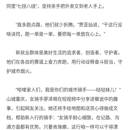
同里“七拐八绕”，坚持亲手把外卖交到老人手上。
“我多跑点路，他们就少折腾。”贾亚灿说，“干这行没
啥诀窍，跑一单是一单，要把每一单放在心上。”
新就业群体是美好生活的追求者、创造者、守护者。
他们在各自的赛道上奋力奔跑，用行动诠释奋斗担当，守
护城市烟火。
“哈喽家人们，我是你们的城市骑手——哒哒妹儿！”
山城重庆，女骑手廖泽萌在短视频中分享送餐途中的趣
事，引起网友关注。她还将手绘地图和送货心得做成文
档，帮助新入行的骑手：“女骑手耐心细致，在记路、沟
通方面都有优势。只要肯琢磨，这行咱一样可以干得漂