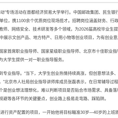
行动”专场活动在首都经济贸易大学举行。中国邮政集团、民生银
业单位，携1100余个优质岗位现场揽才。招聘岗位涵盖财务、行
教师、网络安全、技术研发等多个领域，为2026届高校毕业生
集中展示文创产品、地方特产、日用小物等创业项目，为有创业
国家首席职业指导师、国家星级职业指导师、北京市十佳职业指
为大学生提供一对一职业指导服务。
到专业指导。“当下，大学生创业热情持续高涨，但创意想法多
。”北京市人社局创业指导讲师库成员张磊表示，在日常辅导过
个是创业想法理想化，难以判断项目是否贴合市场需求、具备落
规避等各环节的关键要点，创业路上极易走弯路、踩陷阱。
户进行资产配置的项目，一开始他将目标瞄准30岁—40岁的上班