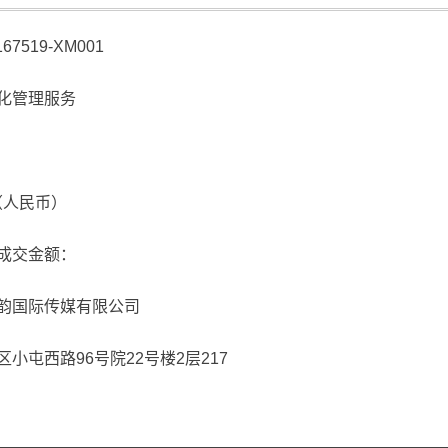
7519-XM001
化管理服务
元（人民币）
成交金额：
韵国际传媒有限公司
屯西路96号院22号楼2层217