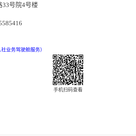
路
33号院4号楼
5585416
人社业务驾驶舱服务）
手机扫码查看