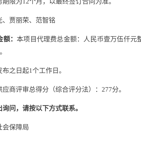
务期限为
12个月
，
以最终签订合同为准
。
光
、贾丽荣、范智铭
金额
：
本项目代理费总金额：人民币
壹万伍仟元
文。
发布之日起
1个工作日。
供应商评审总得分（综合评分法）：
277分
。
出询问，请按以下方式联系。
社会保障局