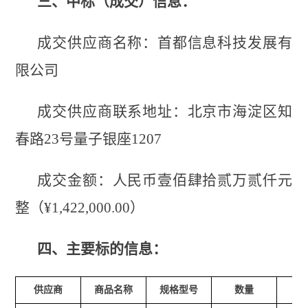
三、中标（成交）信息：
成交
供应商名称：
首都信息科技发展有
限公司
成交
供应商联系地址：北京市海淀区知
春路
23号量子银座1207
成交
金额：人民币壹佰肆拾贰万贰仟元
整（
¥1
,
422
,
000.00）
四、主要标的信息：
供应商
商品
名称
规格型号
数量