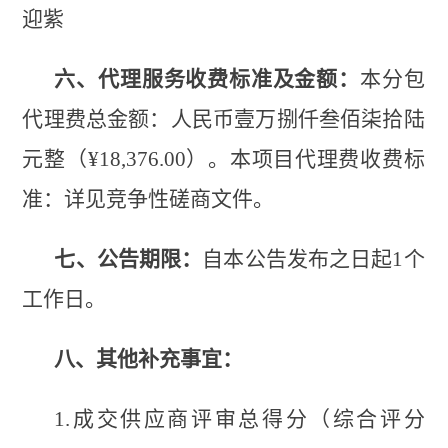
迎紫
六、代理服务收费标准及金额：
本分包
代理费总金额：
人民币壹万捌仟叁佰柒拾陆
元整（
¥18
,
376.00）。本项目代理费收费标
准：详见竞争性磋商文件
。
七、公告期限：
自本公告发布之日起
1个
工作日。
八、其
他
补充事宜：
1.成交供应商评审总得分（综合评分