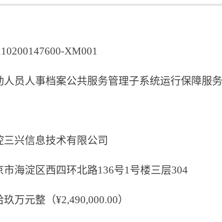
210200147600-XM001
动人员人事档案公共服务管理子系统运行保障服
控三兴信息技术有限公司
京市海淀区西四环北路
136号1号楼三层304
拾玖万
元整（
¥
2
,
490
,
0
00
.00
）