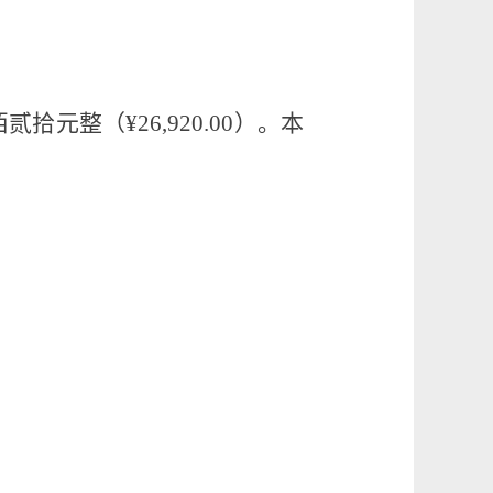
佰贰拾元整
（
¥
26
,
920.00
）。本