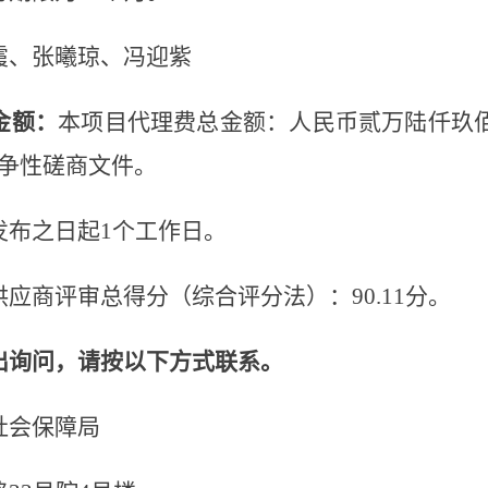
霞、张曦琼、冯迎紫
金额：
本项目代理费总金额：人民币
贰万陆仟玖
争性磋商文件。
发布之日起
1个工作日。
供应商
评审总得分
（
综合评分法
）：
90.11
分。
出询问，请按以下方式联系。
社会保障局