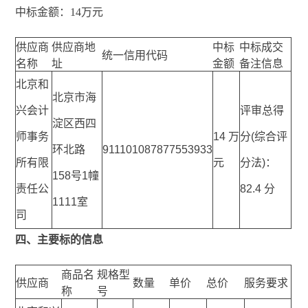
中标金额：14万元
供应商
供应商地
中标
中标成交
统一信用代码
名称
址
金额
备注信息
北京和
北京市海
兴会计
评审总得
淀区西四
师事务
14 万
分(综合评
环北路
911101087877553933
所有限
元
分法)：
158号1幢
责任公
82.4 分
1111室
司
四、主要标的信息
商品名
规格型
供应商
数量
单价
总价
服务要求
称
号