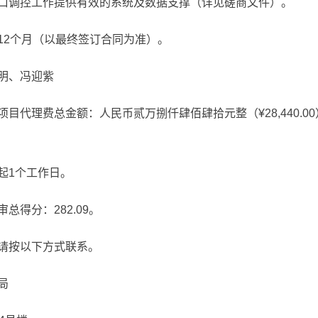
口调控工作提供有效的系统及数据支撑（详见磋商文件）。
12个月（以最终签订合同为准）。
明、冯迎紫
项目代理费总金额：人民币贰万捌仟肆佰肆拾元整（
¥
28,44
起1个工作日。
得分：282.09。
请按以下方式联系。
局