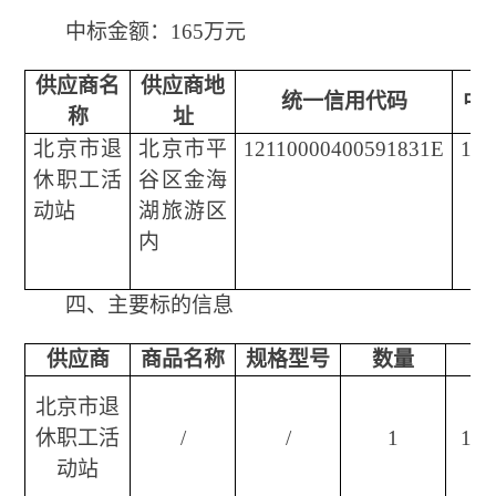
中标金额：
165万元
供应商名
供应商地
统一信用代码
中
称
址
北京市退
北京市平
12110000400591831E
16
休职工活
谷区金海
动站
湖旅游区
内
四、主要标的信息
供应商
商品名称
规格型号
数量
北京市退
休职工活
/
/
1
16
动站