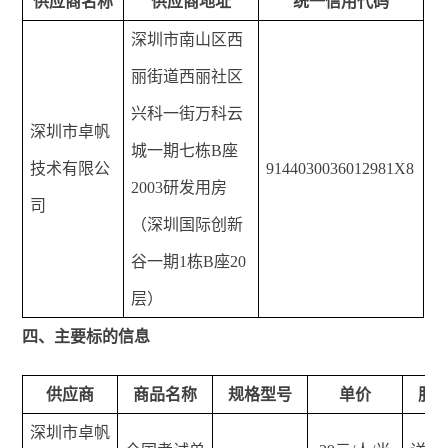
供应商名称
供应商地址
统一信用代码
深圳市南山区西
丽街道西丽社区
兴科一街万科云
深圳市卓帆
城一期七栋B座
技术有限公
9144030036012981X8
2003研发用房
司
（深圳国际创新
谷一期1栋B座20
层）
四、主要标的信息
供应商
商品名称
规格型号
单价
服
深圳市卓帆