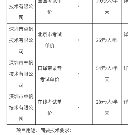
全国考试单
29
元/人/半
详见
技术有限公
/
价
天
司
深圳市卓帆
北京市考试
详见
技术有限公
/
26
元/人/科
单价
司
深圳市卓帆
口译带录音
54
元/人/半
详见
技术有限公
/
考试单价
天
司
深圳市卓帆
在线考试单
28
元/人/半
详见
技术有限公
/
价
天
司
项目用途、简要技术要求：