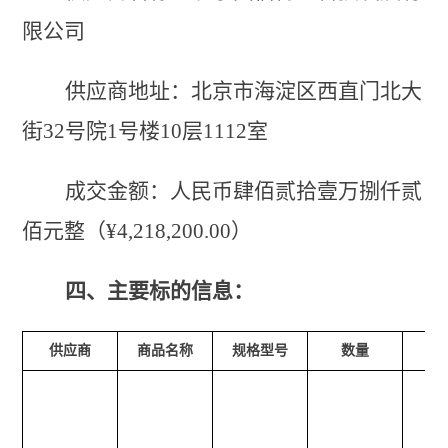
限公司
供应商地址：北京市海淀区西直门北大
街
32号院1号楼10层1112室
成交金额：人民币
肆佰贰拾壹万捌仟贰
佰元
整（
¥
4
,
218,
2
00
.00
）
四、主要标的信息
：
供应商
商品
名称
规格型号
数量