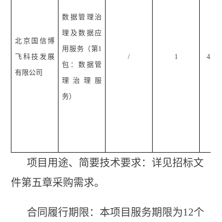
数据管理治
理及数据应
北京国信博
用服务（第
1
飞科技发展
/
1
421
包：数据管
有限公司
理治理服
务）
项目用途、简要技术要求：详见
招标文
件
第
五
章采购需求。
合同履行期限：本项目服务期限为
12个