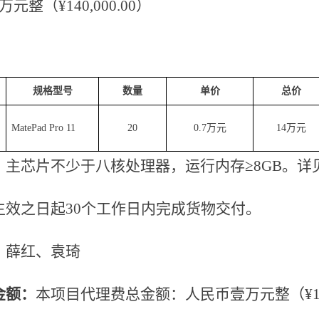
万元整（
¥140,000.00）
规格型号
数量
单价
总价
MatePad Pro 11
20
0.7万元
14万元
：主芯片不少于八核处理器，运行内存
≥8GB。
生效之日起
30个工作日内完成货物交付。
、薛红、袁琦
金额：
本项目代理费总金额：人民币壹万元整（
¥