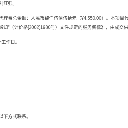
刘红强。
理费总金额：人民币肆仟伍佰伍拾元（¥4,550.00）。本项
知”（计价格[2002]1980号）文件规定的服务费标准，由成
个工作日。
以下方式联系。