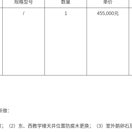
规格型号
数量
单价
/
1
455,000元
新做：
漆；（2）东、西教学楼天井位置防腐木更换；（3）室外鹅卵石