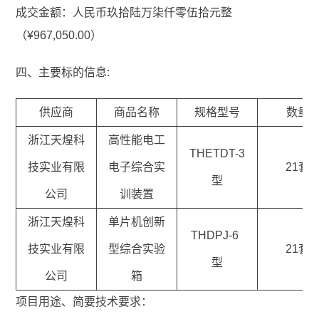
成交金额：人民币玖拾陆万柒仟零伍拾元整
（¥967,050.00）
四、主要标的信息:
供应商
商品名称
规格型号
数量
浙江天煌科
高性能电工
THETDT-3
技实业有限
电子综合实
21套
型
公司
训装置
浙江天煌科
单片机创新
THDPJ-6
技实业有限
型综合实验
21套
型
公司
箱
项目用途、简要技术要求：