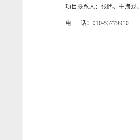
项目联系人：
张鹏、于海龙
电
话：
010-53779910