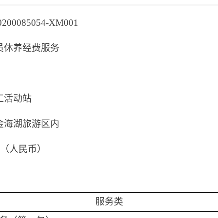
00085054-XM001
员休养经费服务
工活动站
金海湖旅游区内
元（人民币）
服务类