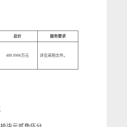
总价
服务要求
488.0906
万元
详见采购文件。
航
肆拾柒元贰角伍分