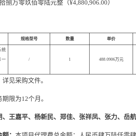
拾捌万零玖佰零陆元整（
¥
4
,
880
,
906
.00）
规格型号
数量
单价
系统
第一
/
1
488.0906
万元
：详见采购文件。
务期限为
12个月。
朋、王嘉平、杨新民、郑佳、张祥凤、张力、岳
金额：
本项目代理费总金额：人民币肆万陆仟零