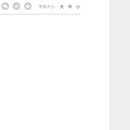
字体大小:
大
中
小