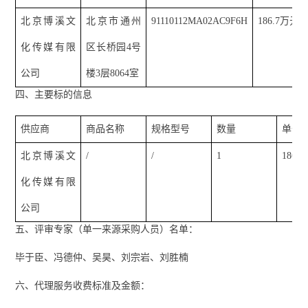
北京博溪文
北京市通州
91110112MA02AC9F6H
186.7万元
化传媒有限
区长桥园
4号
公司
楼3层8064室
四、主要标的信息
供应商
商品名称
规格型号
数量
单价
北京博溪文
/
/
1
186.
化传媒有限
公司
五、评审专家（单一来源采购人员）名单：
毕于臣、冯德仲、吴昊、刘宗岩、刘胜楠
六、代理服务收费标准及金额：