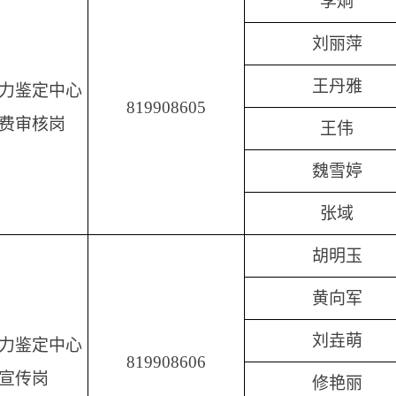
李炯
刘丽萍
王丹雅
力鉴定中心
819908605
费审核岗
王伟
魏雪婷
张域
胡明玉
黄向军
刘垚萌
力鉴定中心
819908606
宣传岗
修艳丽