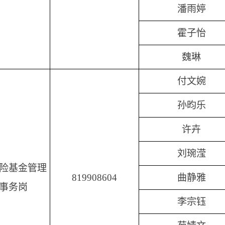
潘雨婷
霍子怡
魏琳
付文婉
孙昀乐
许卉
刘琬滢
险基金管理
819908604
曲静雅
事务岗
李宗钰