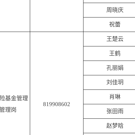
周晓庆
祝蕾
王楚云
王鹤
孔丽娟
刘佳玥
肖琳
险基金管理
819908602
管理岗
张田雨
赵梦晗