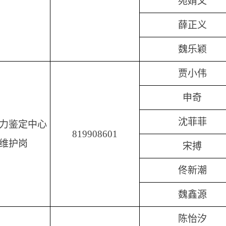
苑婧文
薛正义
魏乐颖
贾小伟
申奇
沈菲菲
力鉴定中心
819908601
维护岗
宋搏
佟新潮
魏鑫源
陈怡汐