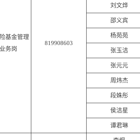
刘文烨
邵义宾
杨苑苑
险基金管理
819908603
业务岗
张玉洁
张元元
周炜杰
段姝彤
侯洁星
谭君琳