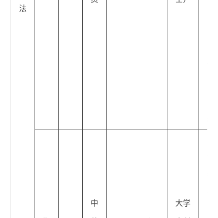
法
法
队
队
长
三
主
科
门
沟
委
法
中
大学
员