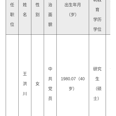
任
姓
性
治
出生年月
育
位
职
名
别
面
（岁）
学历
职
位
貌
学位
平
区
力
中
研究
保
王
共
1980.07（40
生
劳
洪
女
党
岁）
（硕
监
川
员
士）
大
二