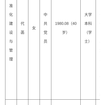
准
人
化
中
大学
争
建
代
共
1980.08（40
本科
仲
女
设
菡
党
岁）
（学
院
与
员
士）
案
管
解
理
庭
长
一
主
科
西