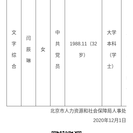
区
响
文
中
大学
服
闫
字
共
1988.11（32
本科
中
辰
女
综
党
岁）
（学
办
琳
合
员
士）
室
级
任
员
北京市人力资源和社会保障局人事处
2020年12月1日