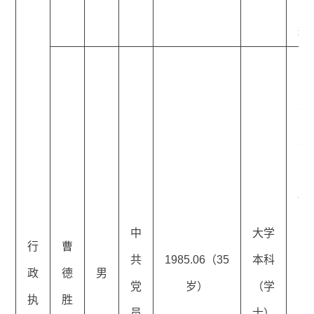
主
科
门
沟
市
监
管
局
品
中
大学
行
曹
品
共
1985.06（35
本科
政
德
男
查
党
岁）
（学
执
胜
队
员
士）