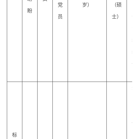
党
岁）
（硕
中
盼
员
士）
信
管
科
级
任
员
通
区
力
保
标
劳