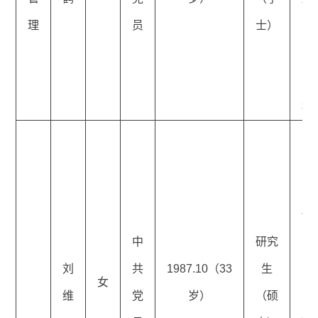
理
员
士）
公
四
主
科
昌
区
力
保
中
研究
会
刘
共
1987.10（33
生
险
女
维
党
岁）
（硕
业