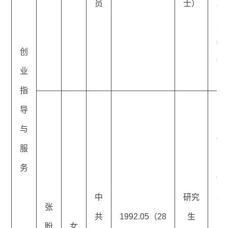
员
士）
理
心
级
创
任
业
员
指
丰
导
区
与
保
服
医
务
保
中
研究
事
张
共
1992.05（28
生
管
盼
女