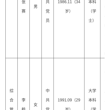
张
共
1986.11（34
本科
男
社
赛
党
岁）
（学
稳
员
士）
科
二
主
科
交
委
会
综
中
大学
庆
合
李
共
1991.09（29
本科
路
女
管
鹤
党
岁）
（学
局