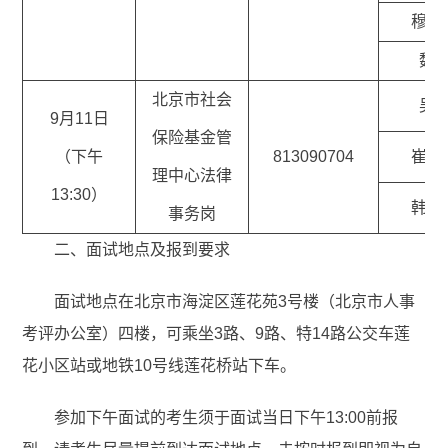
穆韵
魏
北京市社会
吴
9月11日
保险基金管
（下午
813090704
崔冰
理中心法律
13:30）
韩济
事务岗
二、面试地点及报到要求
面试地点在北京市海淀区莲花苑3号楼（北京市人事
考评办公室）四楼，可乘坐3路、9路、特14路公交车莲
花小区站或地铁10号线莲花桥站下车。
参加下午面试的考生须于面试当日下午13:00前报