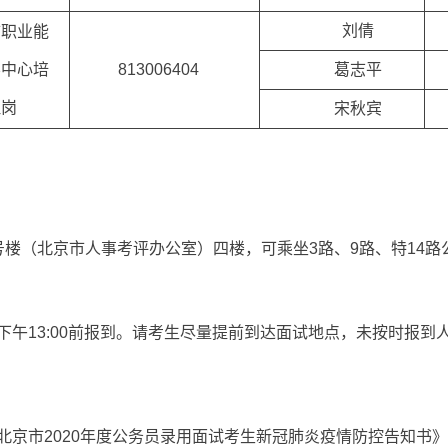
刘倩
市职业能
导中心培
813006404
葛志平
理岗
宋秋宾
楼（北京市人事考评办公室）四楼，可乘坐3路、9路、特14路
下午13:00前报到。请考生尽量提前到达面试地点，未按时报到
北京市2020年度公务员录用面试考生新冠肺炎疫情防控告知书