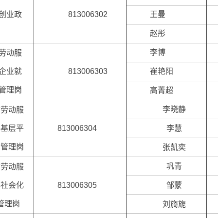
创业政
813006302
王曼
赵彤
李博
劳动服
企业就
813006303
崔艳阳
管理岗
高菁超
李晓静
市劳动服
心基层平
813006304
李慧
合管理岗
张凯奕
巩青
市劳动服
心社会化
813006305
邹蒙
管理岗
刘旖旎