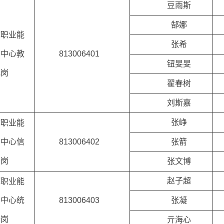
豆雨斯
郜娜
市职业能
张希
导中心教
813006401
钮旻旻
究岗
翟春树
刘斯嘉
张峥
市职业能
导中心信
813006402
张箭
务岗
张文博
赵子超
市职业能
导中心统
813006403
张凝
析岗
亓海心