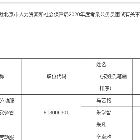
就北京市人力资源和社会保障局2020年度考录公务员面试有关
姓名
称
职位代码
（按姓氏笔画
排序）
马艺铭
劳动服
党务管
813006301
朱学智
朱凡
辛卓雅
劳动服