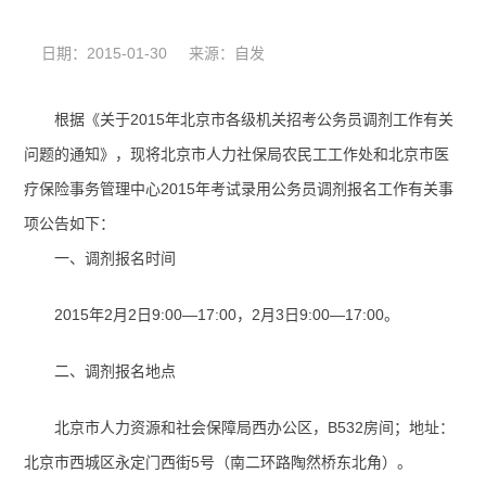
日期：2015-01-30 来源：自发
根据《关于
2015
年北京市各级机关招考公务员调剂工作有关
问题的通知》，现将北京市人力社保局农民工工作处和北京市医
疗保险事务管理中心
2015
年考试录用公务员调剂报名工作有关事
项公告如下：
一、调剂报名时间
2015
年
2
月
2
日
9:00
—
17:00
，
2
月
3
日
9:00
—
17:00
。
二、调剂报名地点
北京市人力资源和社会保障局西办公区，
B
532
房间；地址：
北京市西城区永定门西街
5
号（南二环路陶然桥东北角）。