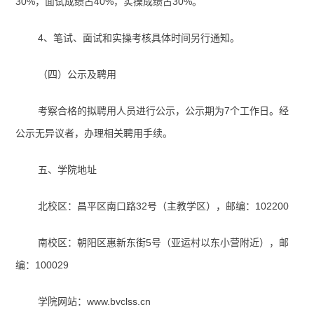
30%
，面试成绩占
40%
，实操成绩占
30%
。
4
、笔试、面试和实操考核具体时间另行通知。
（四）公示及聘用
考察合格的拟聘用人员进行公示，公示期为
7
个工作日。经
公示无异议者，办理相关聘用手续。
五、学院地址
北校区：昌平区南口路
32
号（主教学区），邮编：
102200
南校区：朝阳区惠新东街
5
号（亚运村以东小营附近），邮
编：
100029
学院网站：
www.bvclss.cn